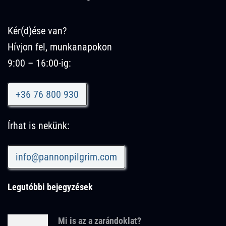
Kér(d)ése van?
Hívjon fel, munkanapokon
9:00 – 16:00-ig:
+36 76 800 930
Írhat is nekünk:
info@pannonpilgrim.com
Legutóbbi bejegyzések
Mi is az a zarándoklat?