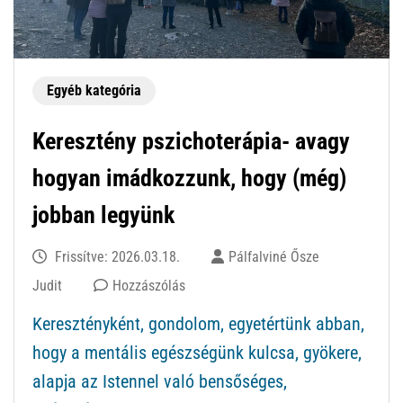
Egyéb kategória
Keresztény pszichoterápia- avagy
hogyan imádkozzunk, hogy (még)
jobban legyünk
Frissítve:
2026.03.18.
Pálfalviné Ősze
ekkor:
Judit
Hozzászólás
Keresztény
Keresztényként, gondolom, egyetértünk abban,
pszichoterápia-
hogy a mentális egészségünk kulcsa, gyökere,
avagy
alapja az Istennel való bensőséges,
hogyan