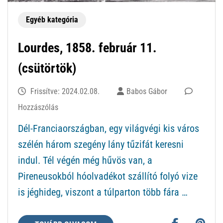
Egyéb kategória
Lourdes, 1858. február 11.
(csütörtök)
Frissítve:
2024.02.08.
Babos Gábor
ekkor:
Hozzászólás
Lourdes,
Dél-Franciaországban, egy világvégi kis város
1858.
szélén három szegény lány tűzifát keresni
február
indul. Tél végén még hűvös van, a
11.
Pireneusokból hóolvadékot szállító folyó vize
(csütörtök)
is jéghideg, viszont a túlparton több fára …