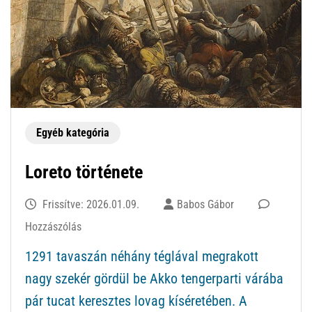
Egyéb kategória
Loreto története
Frissítve:
2026.01.09.
Babos Gábor
ekkor:
Hozzászólás
Loreto
1291 tavaszán néhány téglával megrakott
története
nagy szekér gördül be Akko tengerparti várába
pár tucat keresztes lovag kíséretében. A