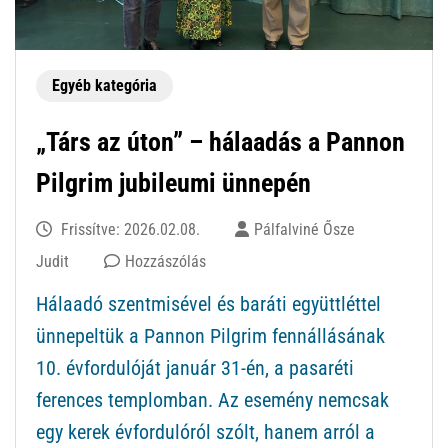
Egyéb kategória
„Társ az úton” – hálaadás a Pannon
Pilgrim jubileumi ünnepén
Frissítve:
2026.02.08.
Pálfalviné Ősze
ekkor:
Judit
Hozzászólás
„Társ
Hálaadó szentmisével és baráti együttléttel
az
ünnepeltük a Pannon Pilgrim fennállásának
úton”
10. évfordulóját január 31-én, a pasaréti
–
ferences templomban. Az esemény nemcsak
hálaadás
egy kerek évfordulóról szólt, hanem arról a