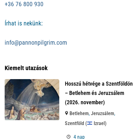
+36 76 800 930
Írhat is nekünk:
info@pannonpilgrim.com
Kiemelt utazások
Hosszú hétvége a Szentföldön
– Betlehem és Jeruzsálem
(2026. november)
Betlehem
,
Jeruzsálem
,
Szentföld (
Izrael)
4 nap