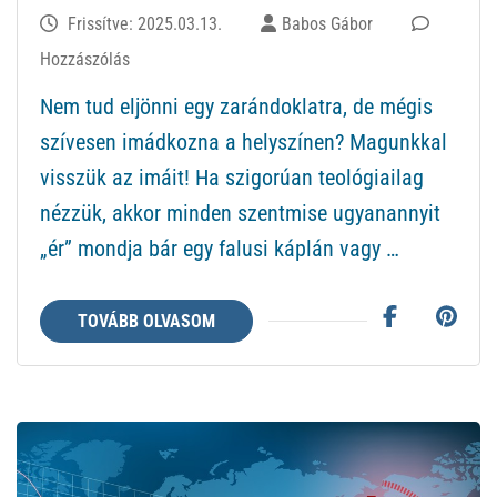
Frissítve:
2025.03.13.
Babos Gábor
ekkor:
Hozzászólás
Magunkkal
Nem tud eljönni egy zarándoklatra, de mégis
visszük
szívesen imádkozna a helyszínen? Magunkkal
az
visszük az imáit! Ha szigorúan teológiailag
imáikat
nézzük, akkor minden szentmise ugyanannyit
„ér” mondja bár egy falusi káplán vagy …
TOVÁBB OLVASOM