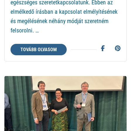
egészséges szeretetkapcsolatunk. Ebben az
imádkozzunk,
elmélkedő írásban a kapcsolat elmélyítésének
hogy
és megélésének néhány módját szeretném
(még)
felsorolni. …
jobban
legyünk
TOVÁBB OLVASOM