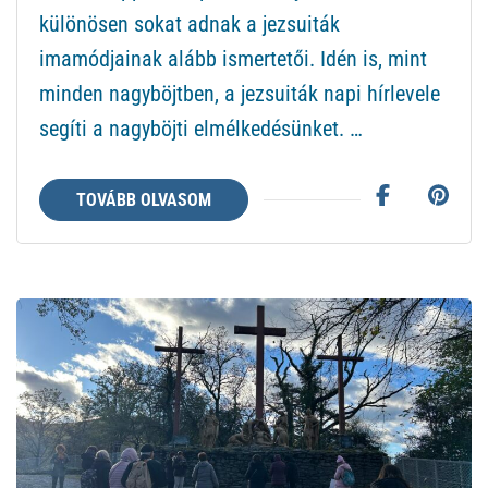
keresztény
különösen sokat adnak a jezsuiták
pszichoterápiáról-
imamódjainak alább ismertetői. Idén is, mint
2.
minden nagyböjtben, a jezsuiták napi hírlevele
rész
segíti a nagyböjti elmélkedésünket. …
TOVÁBB OLVASOM