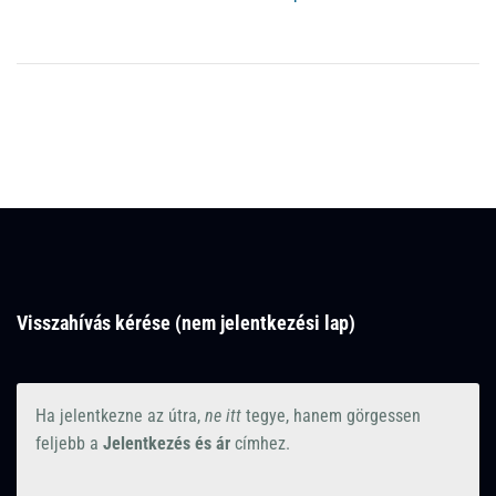
Visszahívás kérése (nem jelentkezési lap)
Ha jelentkezne az útra,
ne itt
tegye, hanem görgessen
feljebb a
Jelentkezés és ár
címhez.