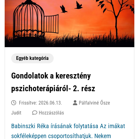
Egyéb kategória
Gondolatok a keresztény
pszichoterápiáról- 2. rész
Frissítve:
2026.06.13.
Pálfalviné Ősze
ekkor:
Judit
Hozzászólás
Gondolatok
Babinszki Réka írásának folytatása Az imákat
a
sokféleképpen csoportosíthatjuk. Nekem