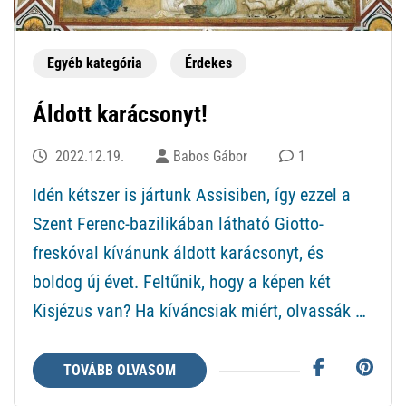
Egyéb kategória
Érdekes
Áldott karácsonyt!
2022.12.19.
Babos Gábor
1
Idén kétszer is jártunk Assisiben, így ezzel a
Szent Ferenc-bazilikában látható Giotto-
freskóval kívánunk áldott karácsonyt, és
boldog új évet. Feltűnik, hogy a képen két
Kisjézus van? Ha kíváncsiak miért, olvassák …
TOVÁBB OLVASOM