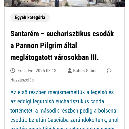
Egyéb kategória
Santarém – eucharisztikus csodák
a Pannon Pilgrim által
meglátogatott városokban III.
Frissítve:
2025.03.13.
Babos Gábor
ekkor:
Hozzászólás
Santarém
Az első részben megismerhettük a legelső és
–
az eddigi legutolsó eucharisztikus csoda
eucharisztikus
történetét, a második részben pedig a bolsenai
csodák
csodát. Ez után Casciába zarándokoltunk, ahol
a