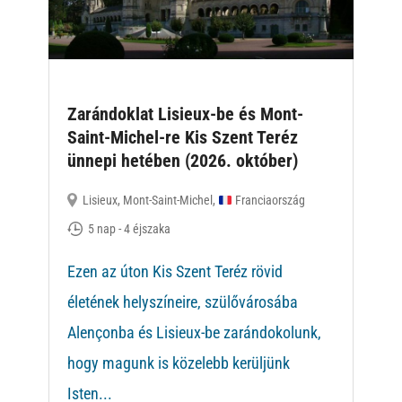
Zarándoklat Lisieux-be és Mont-
Saint-Michel-re Kis Szent Teréz
ünnepi hetében (2026. október)
Lisieux
,
Mont-Saint-Michel
,
Franciaország
5 nap - 4 éjszaka
Ezen az úton Kis Szent Teréz rövid
életének helyszíneire, szülővárosába
Alençonba és Lisieux-be zarándokolunk,
hogy magunk is közelebb kerüljünk
Isten...