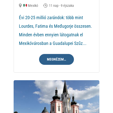
Mexikó
11 nap - 9 éjszaka
Évi 20-25 millió zarándok: több mint
Lourdes, Fatima és Međugorje összesen.
Minden évben ennyien látogatnak el
Mexikóvárosban a Guadalupei Szűz...
MEGNÉZEM…