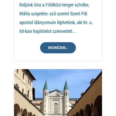
Keljünk útra a Földközi-tenger szívébe,
Málta szigetére: szó szerint Szent Pál
apostol lábnyomain léphetünk, aki Kr. u.
60-ban hajótörést szenvedett...
MEGNÉZEM…