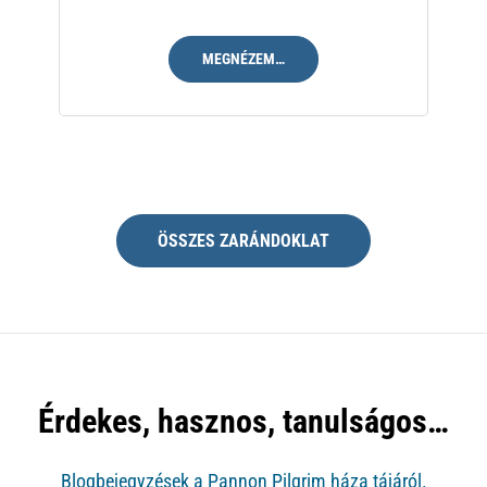
MEGNÉZEM…
ÖSSZES ZARÁNDOKLAT
Érdekes, hasznos, tanulságos…
Blogbejegyzések a Pannon Pilgrim háza tájáról.