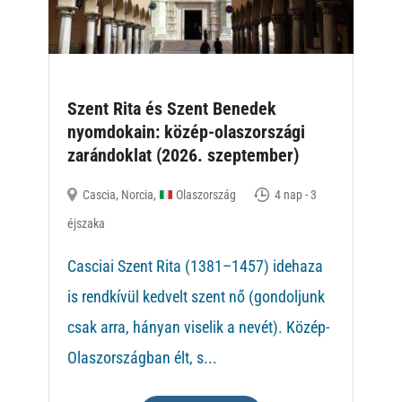
Szent Rita és Szent Benedek
nyomdokain: közép-olaszországi
zarándoklat (2026. szeptember)
Cascia
,
Norcia
,
Olaszország
4 nap - 3
éjszaka
Casciai Szent Rita (1381–1457) idehaza
is rendkívül kedvelt szent nő (gondoljunk
csak arra, hányan viselik a nevét). Közép-
Olaszországban élt, s...