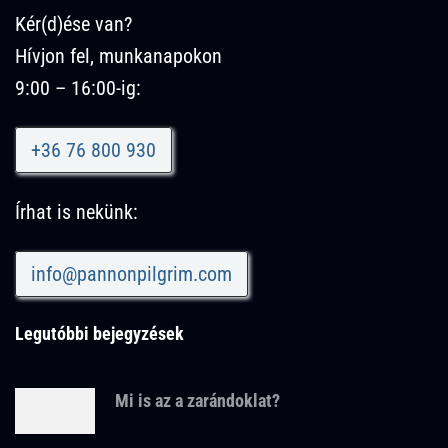
Kér(d)ése van?
Hívjon fel, munkanapokon
9:00 – 16:00-ig:
+36 76 800 930
Írhat is nekünk:
info@pannonpilgrim.com
Legutóbbi bejegyzések
Mi is az a zarándoklat?