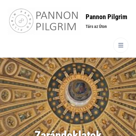
Pannon Pilgrim
Társ az Úton
Zarándoklatok