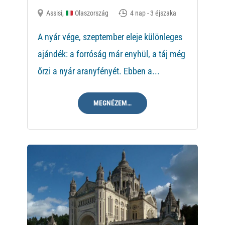
Assisi
,
Olaszország
4 nap - 3 éjszaka
A nyár vége, szeptember eleje különleges
ajándék: a forróság már enyhül, a táj még
őrzi a nyár aranyfényét. Ebben a...
MEGNÉZEM…