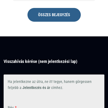
ÖSSZES BEJEGYZÉS
Visszahívás kérése (nem jelentkezési lap)
Ha jelentkezne az útra,
ne itt
tegye, hanem görgessen
feljebb a
Jelentkezés és ár
címhez.
Név
*