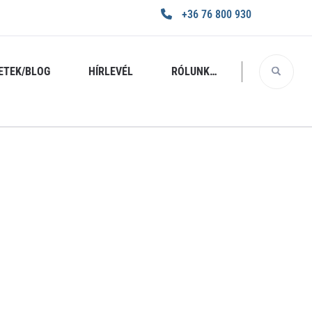
+36 76 800 930
ETEK/BLOG
HÍRLEVÉL
RÓLUNK…