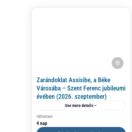
Zarándoklat Assisibe, a Béke
Városába – Szent Ferenc jubileumi
évében (2026. szeptember)
See more details
Időtartam
A nyár vége, szeptember eleje különleges
4 nap
ajándék: a forróság már enyhül, a táj