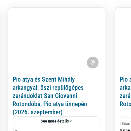
Pio atya és Szent Mihály
Pio 
arkangyal: őszi repülőgépes
arka
zarándoklat San Giovanni
zará
Rotondóba, Pio atya ünnepén
Rot
(2026. szeptember)
See more details
Időtar
Imm
4 nap