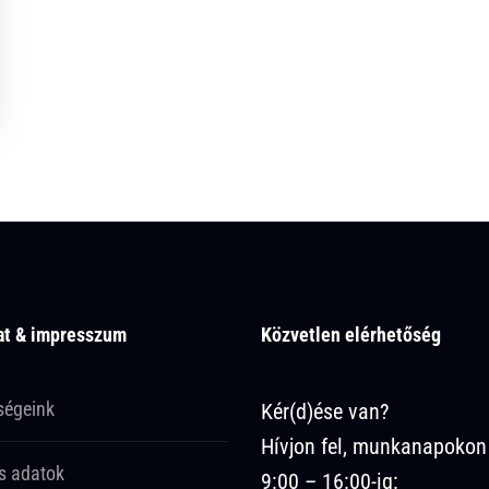
at & impresszum
Közvetlen elérhetőség
ségeink
Kér(d)ése van?
Hívjon fel, munkanapokon
s adatok
9:00 – 16:00-ig: