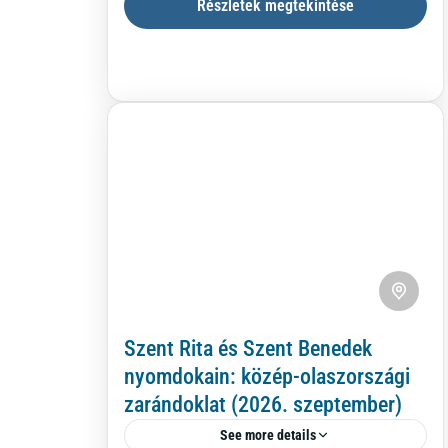
Részletek megtekintése
még őrzi a nyár aranyfényét. Ebben a
békés, átmeneti időszakban indulunk
Assisi
,
Olaszország
zarándoklatra...
Szent Rita és Szent Benedek
nyomdokain: közép-olaszországi
zarándoklat (2026. szeptember)
See more details