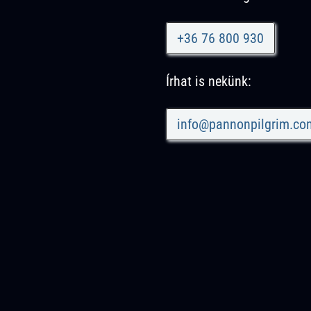
+36 76 800 930
Írhat is nekünk:
info@pannonpilgrim.co