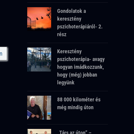
Gondolatok a
keresztény
pszichoterápiáról- 2.
rész
Keresztény
m
pszichoterápia- avagy
hogyan imádkozzunk,
hogy (még) jobban
legyünk
88 000 kilométer és
még mindig úton
„Társ az úton” –