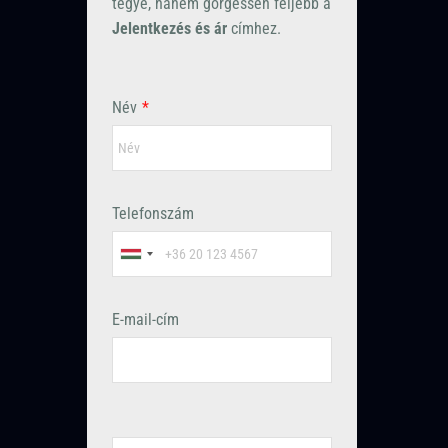
tegye, hanem görgessen feljebb a
Jelentkezés és ár
címhez.
Név
*
Telefonszám
E-mail-cím