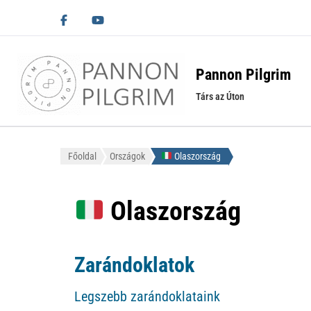
Pannon Pilgrim
Társ az Úton
Főoldal
Országok
Olaszország
Olaszország
Zarándoklatok
Legszebb zarándoklataink