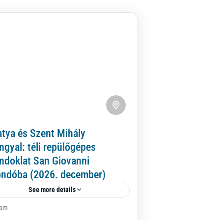
atya és Szent Mihály
ngyal: téli repülőgépes
ndoklat San Giovanni
ondóba (2026. december)
See more details
tam
ár majdnem hatvan évvel ezelőtt,