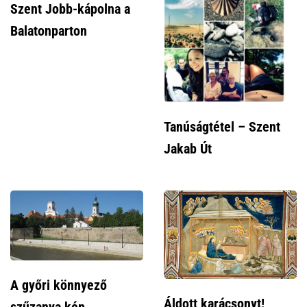
Szent Jobb-kápolna a
Balatonparton
Tanúságtétel – Szent
Jakab Út
A győri könnyező
Áldott karácsonyt!
szűzanya kép