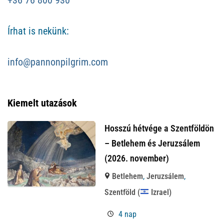
Írhat is nekünk:
info@pannonpilgrim.com
Kiemelt utazások
Hosszú hétvége a Szentföldön
– Betlehem és Jeruzsálem
(2026. november)
Betlehem
,
Jeruzsálem
,
Szentföld (
Izrael)
4 nap