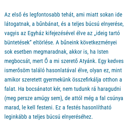
Az első és legfontosabb tehát, ami miatt sokan ide
látogatnak, a bűnbánat, és a teljes búcsú elnyerése,
vagyis az Egyház kifejezésével élve az „ideig tartó
büntetések” eltörlése. A bűneink következményei
sok esetben megmaradnak, akkor is, ha Isten
megbocsát, mert Ő a mi szerető Atyánk. Egy kedves
ismerősöm találó hasonlatával élve, olyan ez, mint
amikor szeretett gyermekünk összefirkálja otthon a
falat. Ha bocsánatot kér, nem tudunk rá haragudni
(meg persze amúgy sem), de attól még a fal csúnya
marad, le kell festeni. Ez a festés hasonlítható
leginkább a teljes búcsú elnyeréséhez.