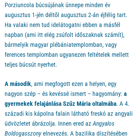
Porziuncola búcsújának ünnepe minden év
augusztus 1-jén déltől augusztus 2-án éjfélig tart.
Ha valaki nem tud idelátogatni ebben a másfél
napban (ami itt elég zsúfolt időszaknak számít),
bármelyik magyar plébániatemplomban, vagy
ferences templomban ugyanezen feltételek mellett
teljes búcsút nyerhet.
A második
, ami megfogott ezen a helyen, egy
nagyon szép – és kevéssé ismert – hagyomány:
a
gyermekek felajánlása Szűz Mária oltalmába
. A 4.
századi kis kápolna falain látható freskó az angyali
üdvözletet ábrázolja. Innen ered az
Angyalos
Boldogasszony
elnevezés. A bazilika díszítésében