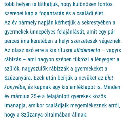
több helyen is láthatjuk, hogy különösen fontos
szerepet kap a fogantatás és a családi élet.
Az év bármely napján kérhetjük a sekrestyében a
gyermekek ünnepélyes felajánlását, amit egy pár
perces ima keretében a helyi szerzetesek végeznek.
Az olasz szó erre a kis rítusra
affidamento
– vagyis
rábízás – ami nagyon szépen tükrözi a lényeget: a
szülők, nagyszülők rábízzák a gyermekeket a
Szűzanyára. Ezek után beírják a nevüket az
Élet
könyvébe
, és kapnak egy kis emléklapot is. Minden
év március 25-e a felajánlott gyerekek közös
imanapja, amikor családjaik megemlékeznek arról,
hogy a Szűzanya oltalmában állnak.