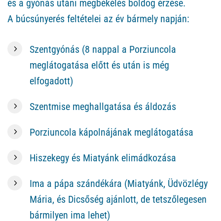
és a gyónás utáni megbékélés boldog érzése.
A búcsúnyerés feltételei az év bármely napján:
Szentgyónás (8 nappal a Porziuncola
meglátogatása előtt és után is még
elfogadott)
Szentmise meghallgatása és áldozás
Porziuncola kápolnájának meglátogatása
Hiszekegy és Miatyánk elimádkozása
Ima a pápa szándékára (Miatyánk, Üdvözlégy
Mária, és Dicsőség ajánlott, de tetszőlegesen
bármilyen ima lehet)