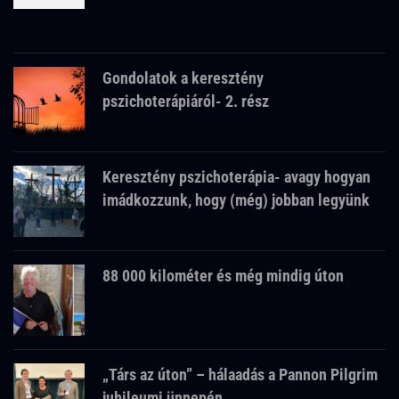
Gondolatok a keresztény
pszichoterápiáról- 2. rész
Keresztény pszichoterápia- avagy hogyan
imádkozzunk, hogy (még) jobban legyünk
88 000 kilométer és még mindig úton
„Társ az úton” – hálaadás a Pannon Pilgrim
jubileumi ünnepén