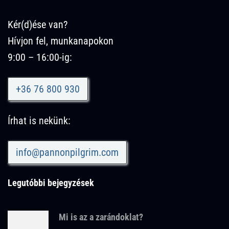
Kér(d)ése van?
Hívjon fel, munkanapokon
9:00 – 16:00-ig:
+36 76 800 930
Írhat is nekünk:
info@pannonpilgrim.com
Legutóbbi bejegyzések
Mi is az a zarándoklat?