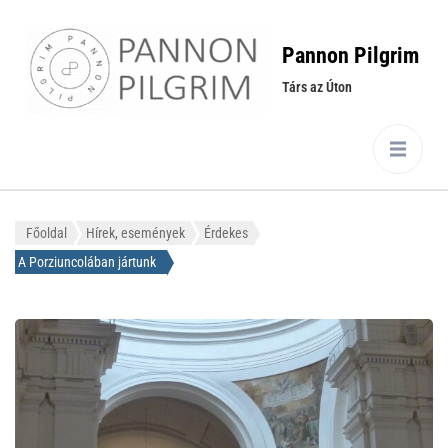
Pannon Pilgrim
Társ az Úton
Főoldal
Hírek, események
Érdekes
A Porziuncolában jártunk