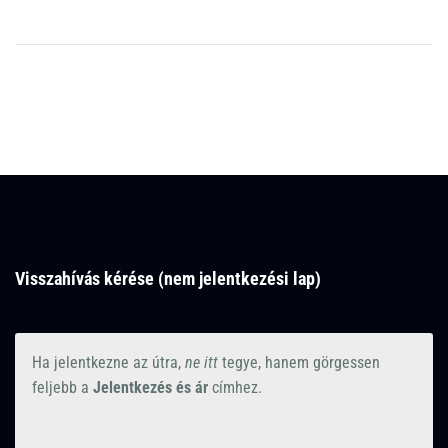
Visszahívás kérése (nem jelentkezési lap)
Ha jelentkezne az útra,
ne itt
tegye, hanem görgessen
feljebb a
Jelentkezés és ár
címhez.