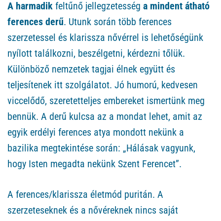
A harmadik
feltűnő jellegzetesség
a mindent átható
ferences derű
. Utunk során több ferences
szerzetessel és klarissza nővérrel is lehetőségünk
nyílott találkozni, beszélgetni, kérdezni tőlük.
Különböző nemzetek tagjai élnek együtt és
teljesítenek itt szolgálatot. Jó humorú, kedvesen
viccelődő, szeretetteljes embereket ismertünk meg
bennük. A derű kulcsa az a mondat lehet, amit az
egyik erdélyi ferences atya mondott nekünk a
bazilika megtekintése során: „Hálásak vagyunk,
hogy Isten megadta nekünk Szent Ferencet”.
A ferences/klarissza életmód puritán. A
szerzeteseknek és a nővéreknek nincs saját