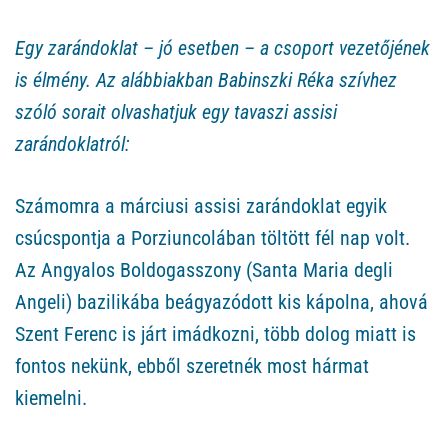
jártunk
Egy zarándoklat – jó esetben – a csoport vezetőjének
is élmény. Az alábbiakban Babinszki Réka szívhez
szóló sorait olvashatjuk egy tavaszi assisi
zarándoklatról:
Számomra a márciusi assisi zarándoklat egyik
csúcspontja a Porziuncolában töltött fél nap volt.
Az Angyalos Boldogasszony (Santa Maria degli
Angeli) bazilikába beágyazódott kis kápolna, ahová
Szent Ferenc is járt imádkozni, több dolog miatt is
fontos nekünk, ebből szeretnék most hármat
kiemelni.