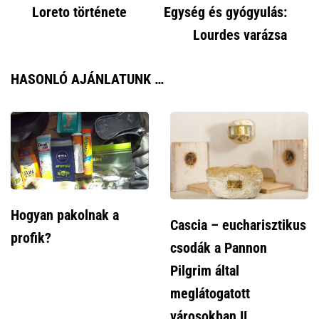
Loreto története
Egység és gyógyulás:
navigáció
Lourdes varázsa
HASONLÓ AJÁNLATUNK …
Hogyan pakolnak a
Cascia – eucharisztikus
profik?
csodák a Pannon
Pilgrim által
meglátogatott
városokban II.