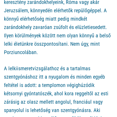
keresztény zarándokhelyeink, Róma vagy akár
Jeruzsálem, könnyedén elérhetők repülőgéppel. A
könnyű elérhetőség miatt pedig mindkét
zarándokhely zavaróan zsúfolt és elüzletiesedett.
Ilyen körülmények között nem olyan könnyű a belső
lelki életünkre összpontosítani. Nem úgy, mint
Porziuncolában.
A lelkiismeretvizsgálathoz és a tartalmas
szentgyónáshoz itt a nyugalom és minden egyéb
feltétel is adott: a templomon végighúzódik
kétsornyi gyóntatószék, ahol kora reggeltől az esti
zárásig az olasz mellett angolul, franciául vagy
spanyolul is lehetőség van szentgyónásra. Aki