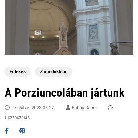
Érdekes
Zarándokblog
A Porziuncolában jártunk
Frissítve:
2023.06.27.
Babos Gábor
ekkor:
Hozzászólás
A
Porziuncolában