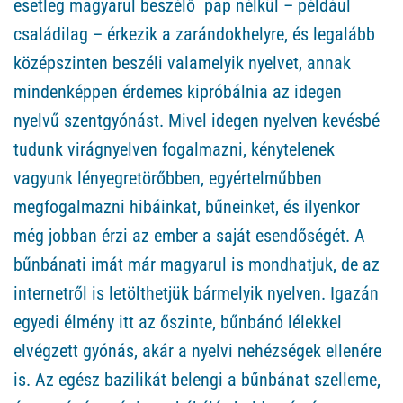
esetleg magyarul beszélő pap nélkül – például
családilag – érkezik a zarándokhelyre, és legalább
középszinten beszéli valamelyik nyelvet, annak
mindenképpen érdemes kipróbálnia az idegen
nyelvű szentgyónást. Mivel idegen nyelven kevésbé
tudunk virágnyelven fogalmazni, kénytelenek
vagyunk lényegretörőbben, egyértelműbben
megfogalmazni hibáinkat, bűneinket, és ilyenkor
még jobban érzi az ember a saját esendőségét. A
bűnbánati imát már magyarul is mondhatjuk, de az
internetről is letölthetjük bármelyik nyelven. Igazán
egyedi élmény itt az őszinte, bűnbánó lélekkel
elvégzett gyónás, akár a nyelvi nehézségek ellenére
is. Az egész bazilikát belengi a bűnbánat szelleme,