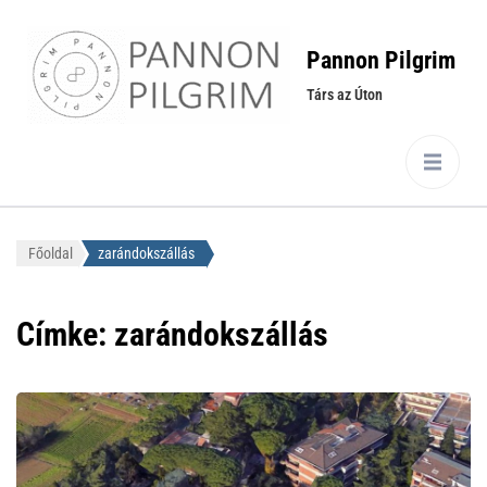
Pannon Pilgrim
Társ az Úton
Főoldal
zarándokszállás
Címke:
zarándokszállás