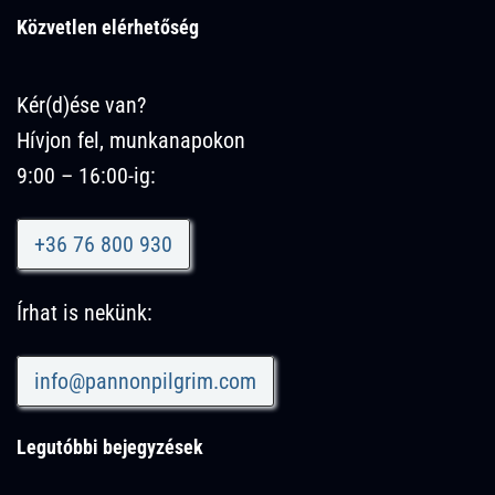
Közvetlen elérhetőség
Kér(d)ése van?
Hívjon fel, munkanapokon
9:00 – 16:00-ig:
+36 76 800 930
Írhat is nekünk:
info@pannonpilgrim.com
Legutóbbi bejegyzések