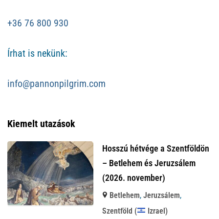
+36 76 800 930
Írhat is nekünk:
info@pannonpilgrim.com
Kiemelt utazások
Hosszú hétvége a Szentföldön
– Betlehem és Jeruzsálem
(2026. november)
Betlehem
,
Jeruzsálem
,
Szentföld (
Izrael)