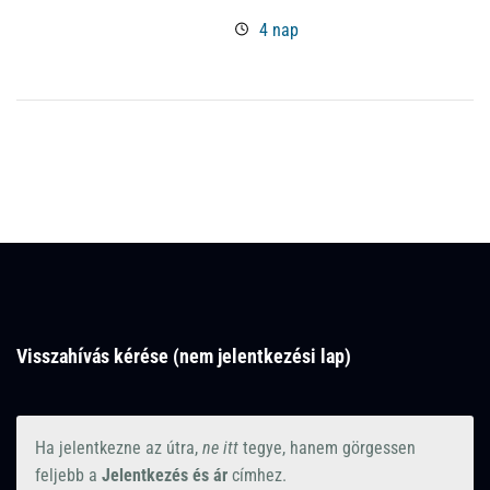
4 nap
Visszahívás kérése (nem jelentkezési lap)
Ha jelentkezne az útra,
ne itt
tegye, hanem görgessen
feljebb a
Jelentkezés és ár
címhez.