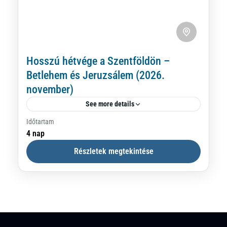
Hosszú hétvége a Szentföldön –
Betlehem és Jeruzsálem (2026.
november)
See more details
Időtartam
Hosszú hétvégi szentföldi zarándoklatunk
4 nap
során Jézus életének két legfontosabb
Részletek megtekintése
helyszínét látogatjuk meg: Jeruzsálemet és
Betlehemet. Egy hétvége alatt nem lehet az
Betlehem
,
Jeruzsálem
,
Szentföld (
Izrael)
egész Szentföldet bebarangolni, de...