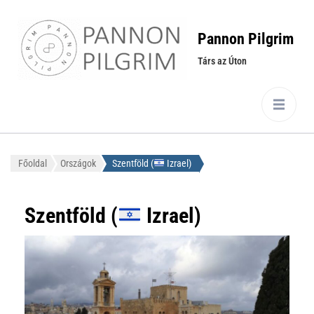
Pannon Pilgrim
Társ az Úton
Főoldal
Országok
Szentföld (
Izrael)
Szentföld (
Izrael)