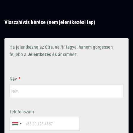
Visszahívás kérése (nem jelentkezési lap)
Ha jelentkezne az útra,
ne itt
tegye, hanem görgessen
feljebb a
Jelentkezés és ár
címhez.
Név
*
Telefonszám