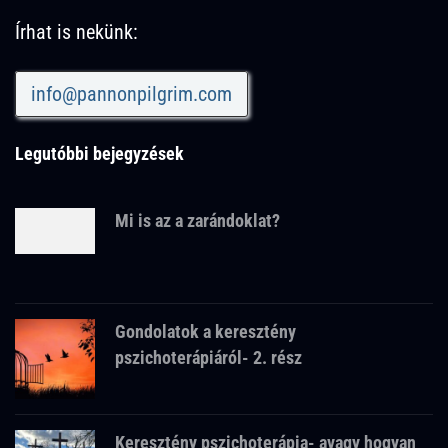
Írhat is nekünk:
info@pannonpilgrim.com
Legutóbbi bejegyzések
Mi is az a zarándoklat?
Gondolatok a keresztény
pszichoterápiáról- 2. rész
Keresztény pszichoterápia- avagy hogyan