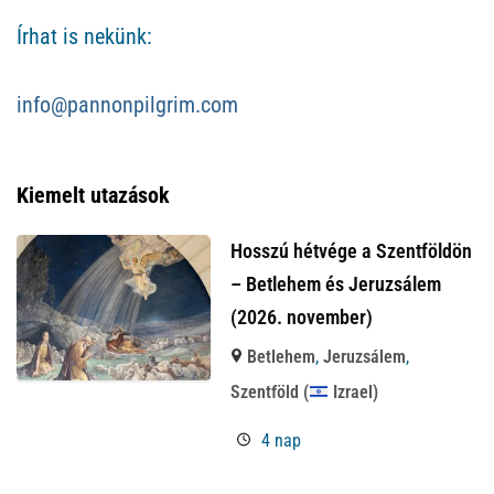
Írhat is nekünk:
info@pannonpilgrim.com
Kiemelt utazások
Hosszú hétvége a Szentföldön
– Betlehem és Jeruzsálem
(2026. november)
Betlehem
,
Jeruzsálem
,
Szentföld (
Izrael)
4 nap