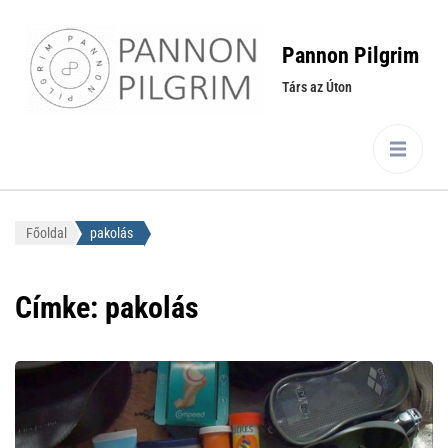
Pannon Pilgrim
Társ az Úton
Főoldal
pakolás
Címke:
pakolás