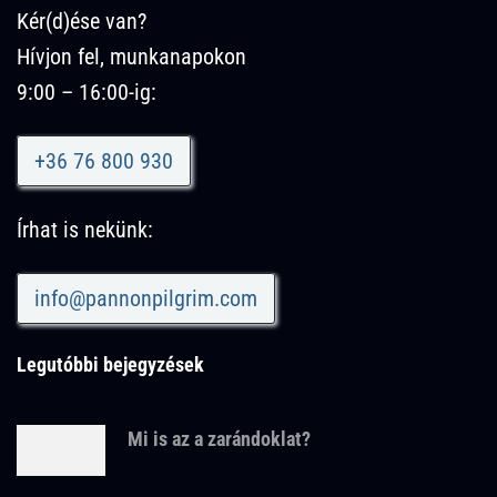
Kér(d)ése van?
Hívjon fel, munkanapokon
9:00 – 16:00-ig:
+36 76 800 930
Írhat is nekünk:
info@pannonpilgrim.com
Legutóbbi bejegyzések
Mi is az a zarándoklat?