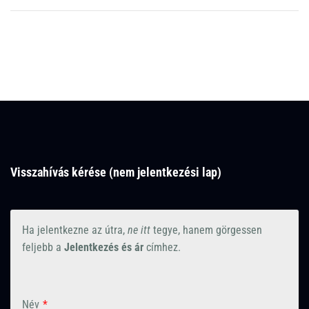
Visszahívás kérése (nem jelentkezési lap)
Ha jelentkezne az útra,
ne itt
tegye, hanem görgessen
feljebb a
Jelentkezés és ár
címhez.
Név
*