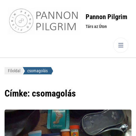
Pannon Pilgrim
Társ az Úton
Főoldal
csomagolás
Címke:
csomagolás