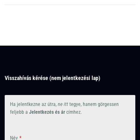
Visszahívás kérése (nem jelentkezési lap)
Ha jelentkezne az útra,
ne itt
tegye, hanem görgessen
feljebb a
Jelentkezés és ár
címhez.
Név
*