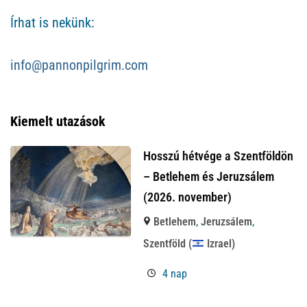
Írhat is nekünk:
info@pannonpilgrim.com
Kiemelt utazások
Hosszú hétvége a Szentföldön
– Betlehem és Jeruzsálem
(2026. november)
Betlehem
,
Jeruzsálem
,
Szentföld (
Izrael)
4 nap