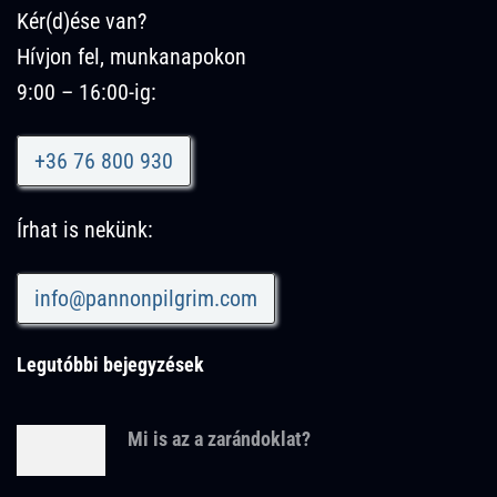
Kér(d)ése van?
Hívjon fel, munkanapokon
9:00 – 16:00-ig:
+36 76 800 930
Írhat is nekünk:
info@pannonpilgrim.com
Legutóbbi bejegyzések
Mi is az a zarándoklat?