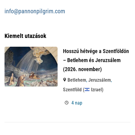
info@pannonpilgrim.com
Kiemelt utazások
Hosszú hétvége a Szentföldön
– Betlehem és Jeruzsálem
(2026. november)
Betlehem
,
Jeruzsálem
,
Szentföld (
Izrael)
4 nap