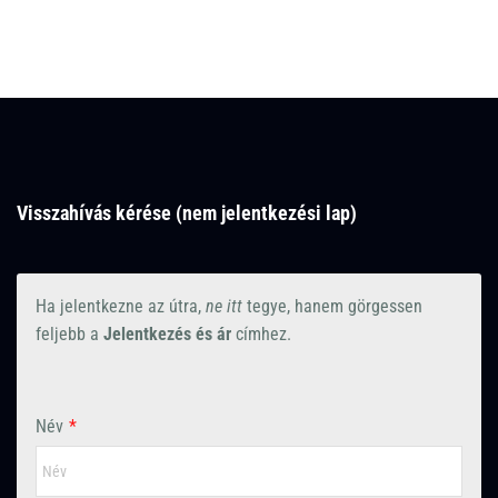
Visszahívás kérése (nem jelentkezési lap)
Ha jelentkezne az útra,
ne itt
tegye, hanem görgessen
feljebb a
Jelentkezés és ár
címhez.
Név
*