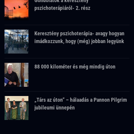
Gondolatok a keresztény
pszichoterápiáról- 2. rész
Keresztény pszichoterápia- avagy hogyan
imádkozzunk, hogy (még) jobban legyünk
88 000 kilométer és még mindig úton
„Társ az úton” – hálaadás a Pannon Pilgrim
jubileumi ünnepén