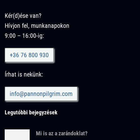
Kér(d)ése van?
Hívjon fel, munkanapokon
9:00 – 16:00-ig:
+36 76 800 930
Írhat is nekünk:
info@pannonpilgrim.com
Legutóbbi bejegyzések
Mi is az a zarándoklat?