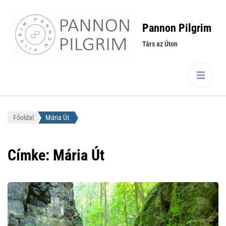
Pannon Pilgrim
Társ az Úton
Főoldal
Mária Út
Címke:
Mária Út