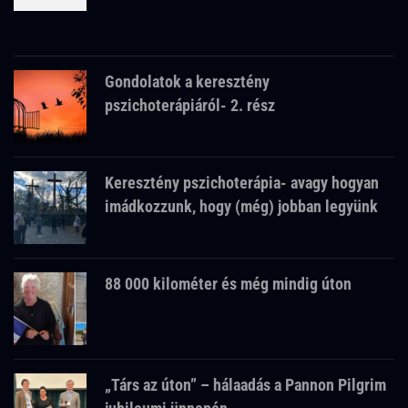
Gondolatok a keresztény
pszichoterápiáról- 2. rész
Keresztény pszichoterápia- avagy hogyan
imádkozzunk, hogy (még) jobban legyünk
88 000 kilométer és még mindig úton
„Társ az úton” – hálaadás a Pannon Pilgrim