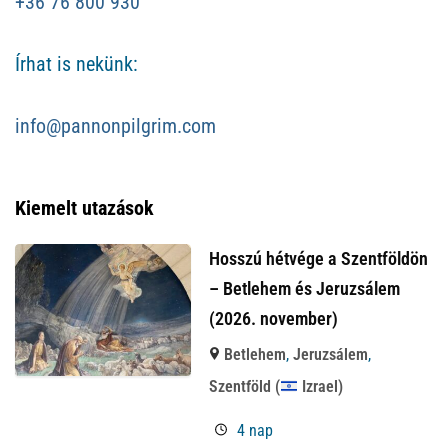
+36 76 800 930
Írhat is nekünk:
info@pannonpilgrim.com
Kiemelt utazások
Hosszú hétvége a Szentföldön
– Betlehem és Jeruzsálem
(2026. november)
Betlehem
,
Jeruzsálem
,
Szentföld (
Izrael)
4 nap