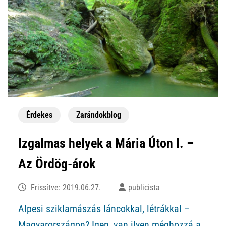
Érdekes
Zarándokblog
Izgalmas helyek a Mária Úton I. –
Az Ördög-árok
Frissítve:
2019.06.27.
publicista
Alpesi sziklamászás láncokkal, létrákkal –
Magyarországon? Igen, van ilyen méghozzá a