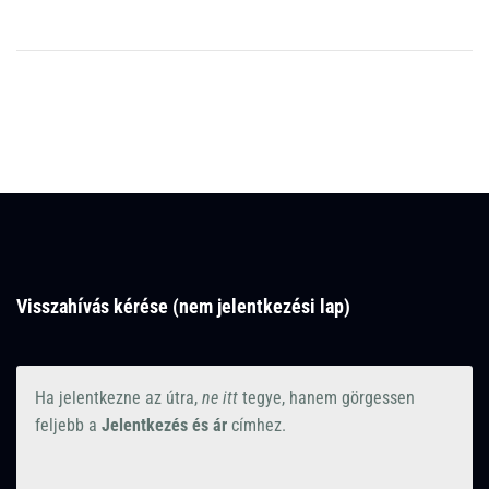
Visszahívás kérése (nem jelentkezési lap)
Ha jelentkezne az útra,
ne itt
tegye, hanem görgessen
feljebb a
Jelentkezés és ár
címhez.