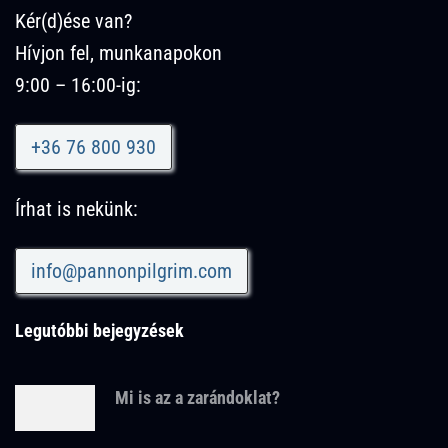
Kér(d)ése van?
Hívjon fel, munkanapokon
9:00 – 16:00-ig:
+36 76 800 930
Írhat is nekünk:
info@pannonpilgrim.com
Legutóbbi bejegyzések
Mi is az a zarándoklat?