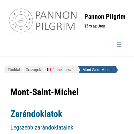
Pannon Pilgrim
Társ az Úton
Főoldal
Országok
Franciaország
Mont-Saint-Michel
Mont-Saint-Michel
Zarándoklatok
Legszebb zarándoklataink