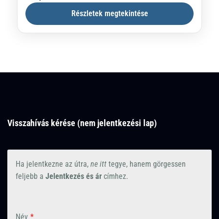
helyszíneire, szülővárosába Alençonba és
Részletek megtekintése
Lisieux-be zarándokolunk, hogy magunk is
közelebb kerüljünk Isten szeretetéhez, ahogy
Lisieux
,
Mont-Saint-Michel
,
Franciaország
azt a szent...
Visszahívás kérése (nem jelentkezési lap)
Ha jelentkezne az útra,
ne itt
tegye, hanem görgessen
feljebb a
Jelentkezés és ár
címhez.
Név
*