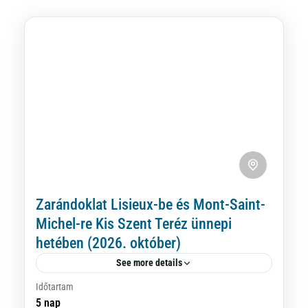
Zarándoklat Lisieux-be és Mont-Saint-
Michel-re Kis Szent Teréz ünnepi
hetében (2026. október)
See more details
Időtartam
Ezen az úton Kis Szent Teréz rövid életének
5 nap